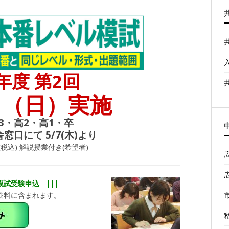
6年度 第2回
日（日）実施
3・高2・高1・卒
窓口にて 5/7(木)より
(税込) 解説授業付き(希望者)
模試受験申込 |||
験料に含まれます。