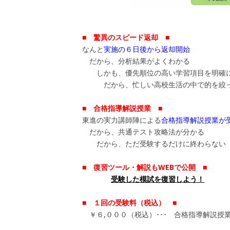
■ 驚異のスピード返却 ■
なんと
実施の６日後から返却開始
だから、分析結果がよくわかる
しかも、優先順位の高い学習項目を明確に
だから、忙しい高校生活の中で的を絞っ
■ 合格指導解説授業 ■
東進の実力講師陣による
合格指導解説授業が
だから、共通テスト攻略法が分かる
だから、ただ受験するだけに終わらない
■ 復習ツール・解説もWEBで公開 ■
受験した模試を復習しよう！
■ １回の受験料（税込） ■
￥６,０００（税込）･･･ 合格指導解説授