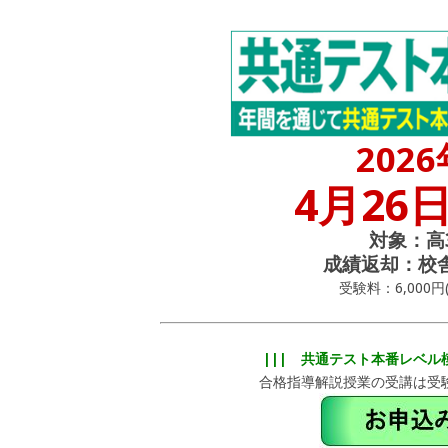
202
4月26
対象：高
成績返却：校舎
受験料：6,000円
||| 共通テスト本番レベル
合格指導解説授業の受講は受