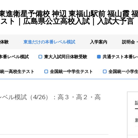
 東進衛星予備校 神辺 東福山駅前 福山霞 
テスト｜広島県公立高校入試｜入試大予言
体験
東進だけの本番レベル模試
入学案内
説明会
本番レベル模試
東大入試同日体験受験
共通テスト本番レ
統一高校生テスト
全国統一中学生テスト
全国統一小学
レベル模試（4/26）：高３・高２・高