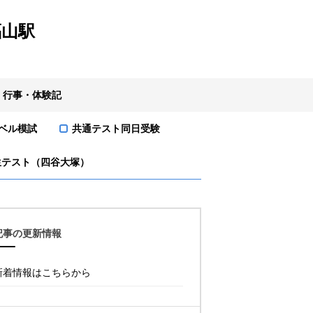
福山駅
・行事・体験記
ベル模試
共通テスト同日受験
生テスト（四谷大塚）
記事の更新情報
新着情報はこちらから