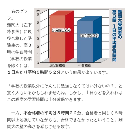
右のグラ
フ。
難関大（左下
枠参照）に現
役合格した受
験生の、高３
時の学習時間
（学校の授業
を除く）は、
１日あたり平均５時間５２分
という結果が出ています。
「学校の授業以外にそんなに勉強しなくてはいけないの？」と
驚く人もいるかもしれませんね。しかし、土日などを入れれば
この程度の学習時間は十分確保できます。
一方、
不合格者の平均は５時間２２分
。合格者と同じく５時
間以上勉強していながらも、合格できなかったということ。難
関大の壁の高さを感じさせる数字。