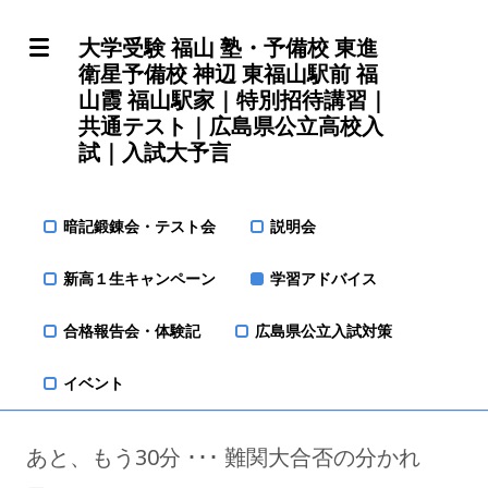
大学受験 福山 塾・予備校 東進
衛星予備校 神辺 東福山駅前 福
山霞 福山駅家｜特別招待講習｜
共通テスト｜広島県公立高校入
試｜入試大予言
暗記鍛錬会・テスト会
説明会
新高１生キャンペーン
学習アドバイス
合格報告会・体験記
広島県公立入試対策
イベント
あと、もう30分 ･･･ 難関大合否の分かれ