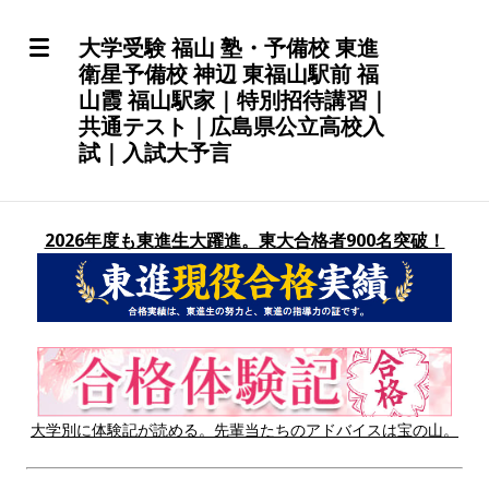
大学受験 福山 塾・予備校 東進
衛星予備校 神辺 東福山駅前 福
山霞 福山駅家｜特別招待講習｜
共通テスト｜広島県公立高校入
試｜入試大予言
2026年度も東進生大躍進。東大合格者900名突破！
大学別に体験記が読める。先輩当たちのアドバイスは宝の山。