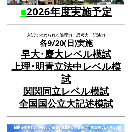
■
2026年度実施予定
入試で求められる論理力・思考力・記述力
各9/20(日)実施
早大･慶大レベル模試
上理･明青立法中レベル模
試
関関同立レベル模試
全国国公立大記述模試