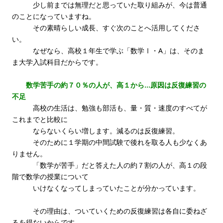
少し前までは無理だと思っていた取り組みが、今は普通
のことになっていますね。
その素晴らしい成長、すぐ次のことへ活用してくださ
い。
なぜなら、高校１年生で学ぶ「数学Ⅰ・A」は、そのま
ま大学入試科目だからです。
数学苦手の約７０％の人が、高１から…原因は反復練習の
不足
高校の生活は、勉強も部活も、量・質・速度のすべてが
これまでと比較に
ならないくらい増します。減るのは反復練習。
そのために１学期の中間試験で後れを取る人も少なくあ
りません。
「数学が苦手」だと答えた人の約７割の人が、高１の段
階で数学の授業について
いけなくなってしまっていたことが分かっています。
その理由は、ついていくための反復練習は各自に委ねざ
るを得ないからです。