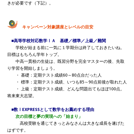
きが必要です（下記）。
キャンペーン対象講座とレベルの目安
■高等学校対応数学ⅠＡ 基礎／標準／上級／難関
学校が始まる前に一気に１学期分は終了しておきたいね。
目標はもちろん学年トップ。
中高一貫校の生徒は、既習分野を完全マスターの後、先取
り学習を開始しましょう。
・ 基礎：定期テスト成績60～80点台だった人
・ 標準：定期テスト成績、いつも85～90点前後が取れた人
・ 上級：定期テスト成績、どんな問題出てもほぼ100点。
将来東大志望。
■数ⅠEXPRESSとして数学をお薦めする理由
次の目標と夢の実現への「始まり」
高校受験を通じてきっとみなさんは大きな成長を遂げた
はずです。