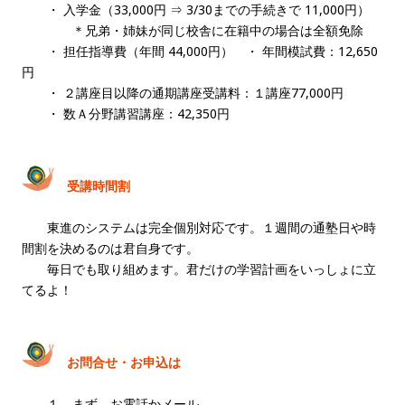
・ 入学金（33,000円 ⇒ 3/30までの手続きで 11,000円）
＊兄弟・姉妹が同じ校舎に在籍中の場合は全額免除
・ 担任指導費（年間 44,000円） ・ 年間模試費：12,650
円
・ ２講座目以降の通期講座受講料：１講座77,000円
・ 数Ａ分野講習講座：42,350円
受講時間割
東進のシステムは完全個別対応です。１週間の通塾日や時
間割を決めるのは君自身です。
毎日でも取り組めます。君だけの学習計画をいっしょに立
てるよ！
お問合せ・お申込は
１．まず、お電話かメール