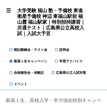
大学受験 福山 塾・予備校 東進
衛星予備校 神辺 東福山駅前 福
山霞 福山駅家｜特別招待講習｜
共通テスト｜広島県公立高校入
試｜入試大予言
暗記鍛錬会・テスト会
説明会
新高１生キャンペーン
学習アドバイス
合格報告会・体験記
広島県公立入試対策
イベント
新高１生、高校入学・学力強化特別キャンペ